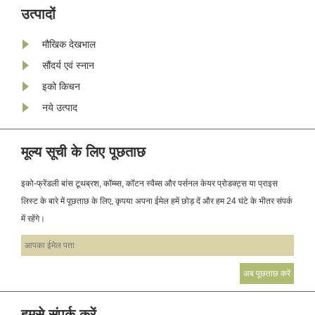
पहली नज़र में, अंतर केवल पैकेजिंग का लग
उत्पादों
सकता है। ह......
मौखिक देखभाल
सौंदर्य एवं स्नान
इको किचन
नये उत्पाद
मूल्य सूची के लिए पूछताछ
इको-फ्रेंडली बांस टूथब्रश, कॉम्ब्स, कॉटन स्वैब्स और पर्सनल केयर प्रोडक्ट्स या प्राइस
लिस्ट के बारे में पूछताछ के लिए, कृपया अपना ईमेल हमें छोड़ दें और हम 24 घंटे के भीतर संपर्क
में रहेंगे।
हमसे संपर्क करें